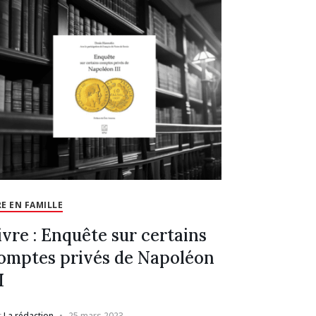
RE EN FAMILLE
ivre : Enquête sur certains
omptes privés de Napoléon
I
r
La rédaction
25 mars 2023