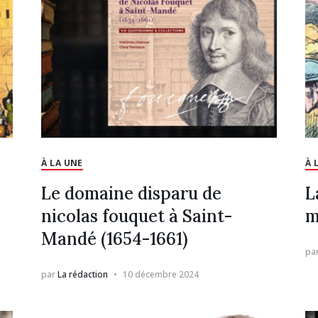
À LA UNE
À 
Le domaine disparu de
L
nicolas fouquet à Saint-
m
Mandé (1654-1661)
pa
par
La rédaction
10 décembre 2024