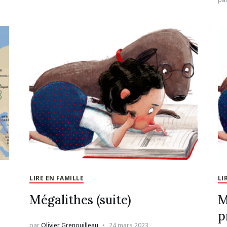
LIRE EN FAMILLE
LI
Mégalithes (suite)
M
p
par
Olivier Grenouilleau
24 mars 2023