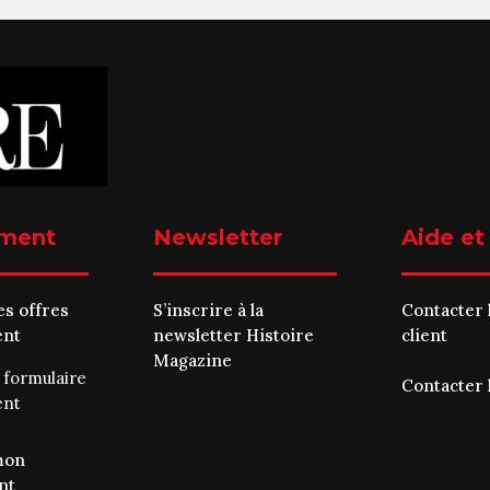
ment
Newsletter
Aide et
es offres
S’inscrire à la
Contacter 
ent
newsletter Histoire
client
Magazine
e
formulaire
Contacter 
ent
mon
nt