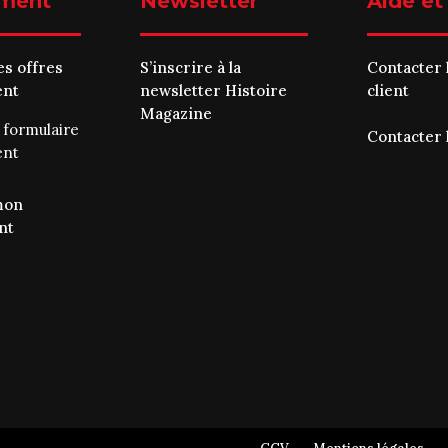
ment
Newsletter
Aide et
es offres
S’inscrire à la
Contacter 
ent
newsletter Histoire
client
Magazine
e
formulaire
Contacter 
ent
mon
nt