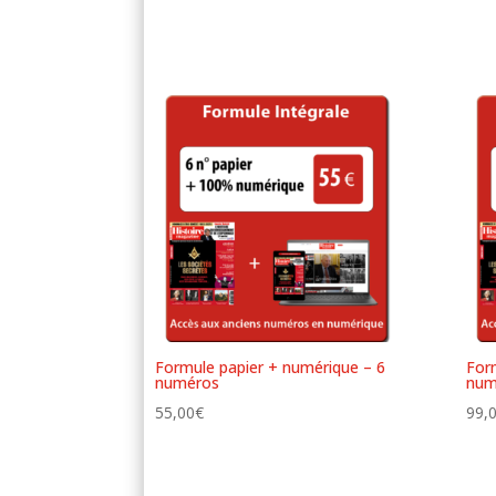
Formule papier + numérique – 6
For
numéros
num
55,00
€
99,