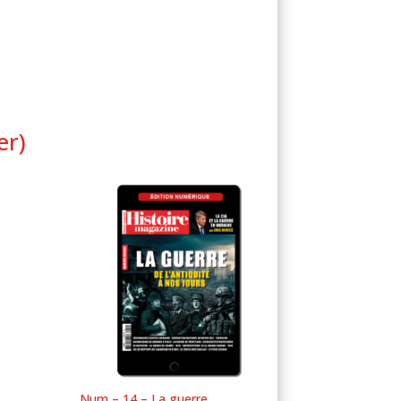
er)
Num – 14 – La guerre