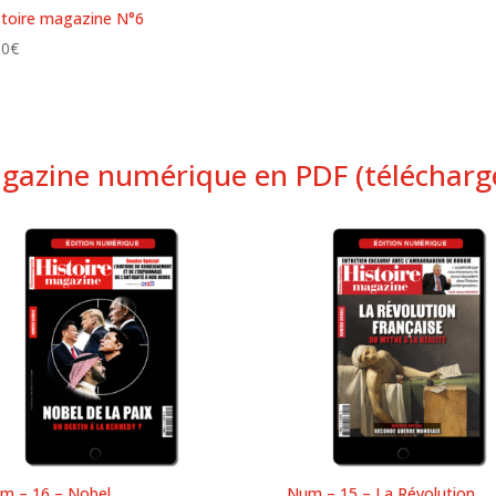
stoire magazine N°6
90
€
gazine numérique en PDF (télécharg
m – 16 – Nobel
Num – 15 – La Révolution