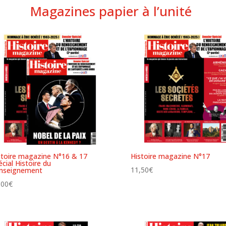
Magazines papier à l’unité
stoire magazine N°16 & 17
Histoire magazine N°17
cial Histoire du
11,50
€
nseignement
,00
€