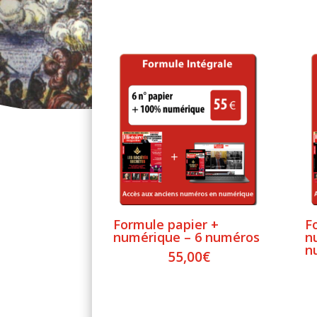
Formule papier +
F
numérique – 6 numéros
n
n
55,00
€