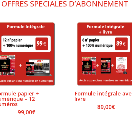
OFFRES SPECIALES D’ABONNEMENT
ormule papier +
Formule intégrale ave
umérique – 12
livre
uméros
89,00
€
99,00
€