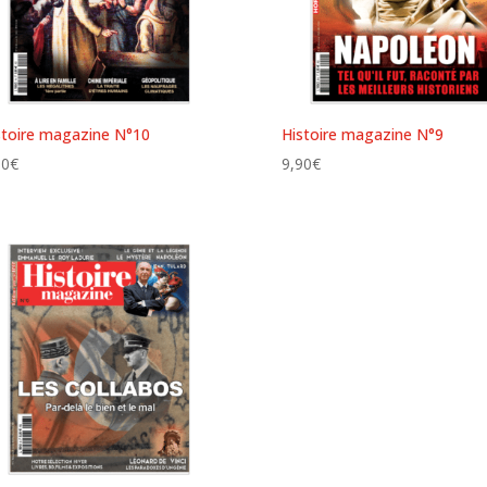
stoire magazine N°10
Histoire magazine N°9
90
€
9,90
€