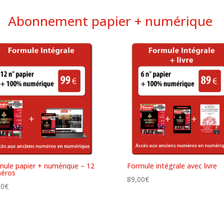
Abonnement papier + numérique
mule papier + numérique – 12
Formule intégrale avec livre
éros
89,00
€
00
€