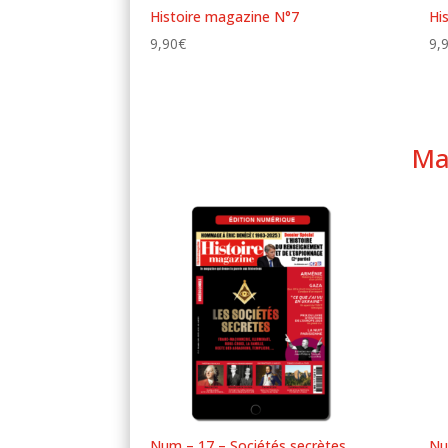
Histoire magazine N°7
Hi
9,90
€
9,
Ma
Num – 17 – Sociétés secrètes
Nu