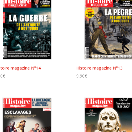
stoire magazine N°14
Histoire magazine N°13
90
€
9,90
€