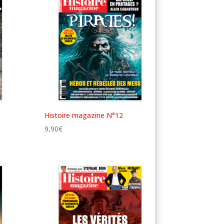
Histoire magazine N°12
9,90
€