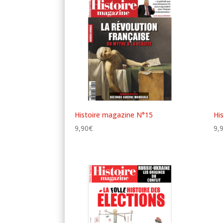
Histoire magazine N°15
Hi
9,90
€
9,