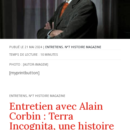
21 MAI 2024
|
ENTRETIENS
,
N°7 HISTOIRE MAGAZINE
TEMPS DE LECTURE :
10
MINUTES
PHOTO : [AUTOR-IMAGEM]
[myprintbutton]
ENTRETIENS
,
N°7 HISTOIRE MAGAZINE
Entretien avec Alain
Corbin : Terra
Incognita, une histoire