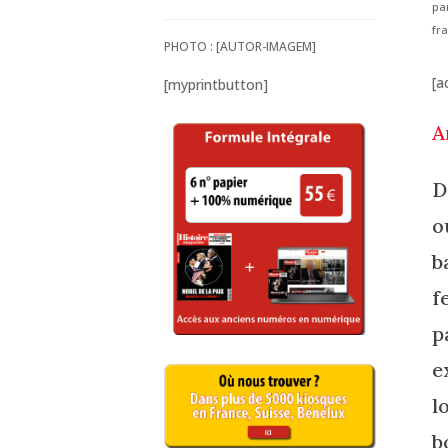
pa
fr
PHOTO : [AUTOR-IMAGEM]
[a
[myprintbutton]
A
D
o
b
f
p
e
l
b