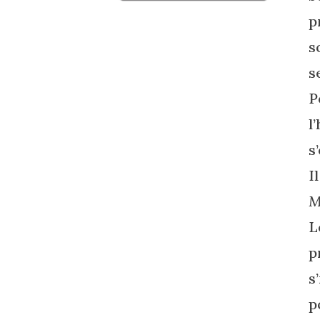
p
s
s
P
l
s
I
M
L
p
s
p