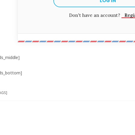
Don't have an account?
Regi
ds_middle]
ds_bottom]
AGS]