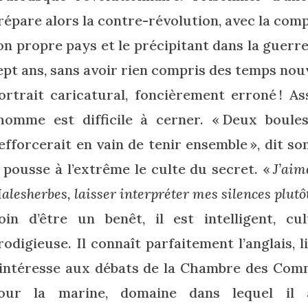
répare alors la contre-révolution, avec la comp
on propre pays et le précipitant dans la guerre.
ept ans, sans avoir rien compris des temps no
ortrait caricatural, foncièrement erroné ! A
’homme est difficile à cerner. « Deux boules
’efforcerait en vain de tenir ensemble », dit s
l pousse à l’extrême le culte du secret. «
J’aim
alesherbes, laisser interpréter mes silences plutô
oin d’être un benêt, il est intelligent, c
rodigieuse. Il connaît parfaitement l’anglais, 
’intéresse aux débats de la Chambre des Com
our la marine, domaine dans lequel il 