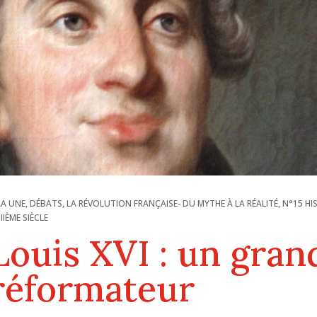
LA UNE
,
DÉBATS
,
LA RÉVOLUTION FRANÇAISE- DU MYTHE À LA RÉALITÉ
,
N°15 HI
IIIÈME SIÈCLE
Louis XVI : un gran
réformateur