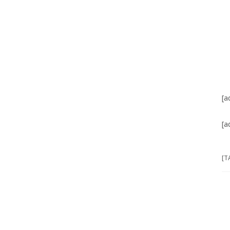
[a
[a
[T