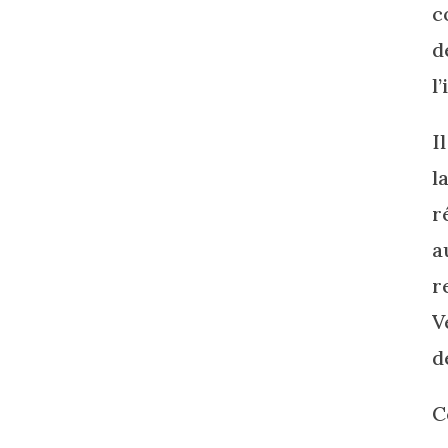
c
d
l
I
l
r
a
r
V
d
C