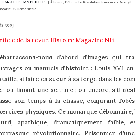
JEAN-CHRISTIAN PETITFILS
r
|
À la une
,
Débats
,
La Révolution française- Du mythe à
ançaise
,
XVIIIème siècle
ds_top]
rticle de la revue Histoire Magazine N14
ébarrassons-nous d’abord d’images qui tra
uvrages ou manuels d’histoire : Louis XVI, e
ataille, affairé en sueur à sa forge dans les com
er ou limant une serrure ; ou encore, s’il n’est
asse son temps à la chasse, conjurant l’obé
xercices physiques. Ce monarque débonnaire, b
ourd, apathique, dramatiquement faible, e
ourrasque révolutionnaire. Prisonnier d’une 