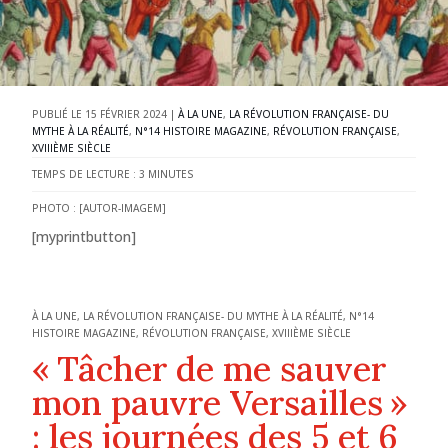
15 FÉVRIER 2024
|
À LA UNE
,
LA RÉVOLUTION FRANÇAISE- DU
MYTHE À LA RÉALITÉ
,
N°14 HISTOIRE MAGAZINE
,
RÉVOLUTION FRANÇAISE
,
XVIIIÈME SIÈCLE
TEMPS DE LECTURE :
3
MINUTES
PHOTO : [AUTOR-IMAGEM]
[myprintbutton]
À LA UNE
,
LA RÉVOLUTION FRANÇAISE- DU MYTHE À LA RÉALITÉ
,
N°14
HISTOIRE MAGAZINE
,
RÉVOLUTION FRANÇAISE
,
XVIIIÈME SIÈCLE
« Tâcher de me sauver
mon pauvre Versailles »
: les journées des 5 et 6