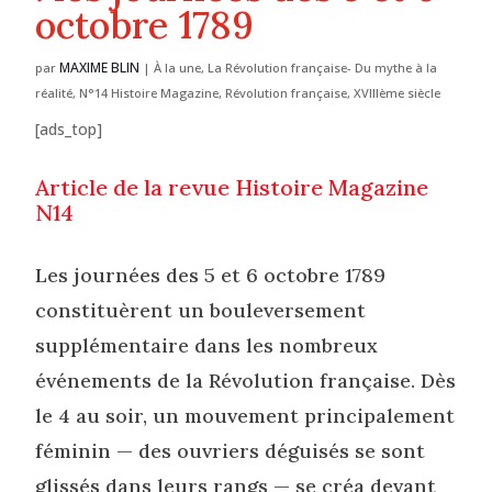
octobre 1789
MAXIME BLIN
par
|
À la une
,
La Révolution française- Du mythe à la
réalité
,
N°14 Histoire Magazine
,
Révolution française
,
XVIIIème siècle
[ads_top]
Article de la revue Histoire Magazine
N14
Les journées des 5 et 6 octobre 1789
constituèrent un bouleversement
supplémentaire dans les nombreux
événements de la Révolution française. Dès
le 4 au soir, un mouvement principalement
féminin — des ouvriers déguisés se sont
glissés dans leurs rangs — se créa devant