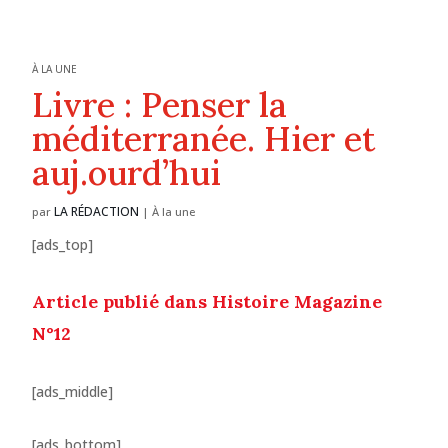
À LA UNE
Livre : Penser la
méditerranée. Hier et
auj.ourd’hui
LA RÉDACTION
par
|
À la une
[ads_top]
Article publié dans Histoire Magazine
N°12
[ads_middle]
[ads_bottom]