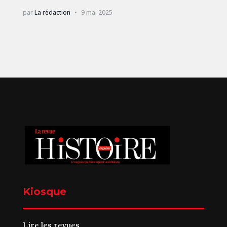
par
La rédaction
9 mai 2025
Kiosque
Lire les revues