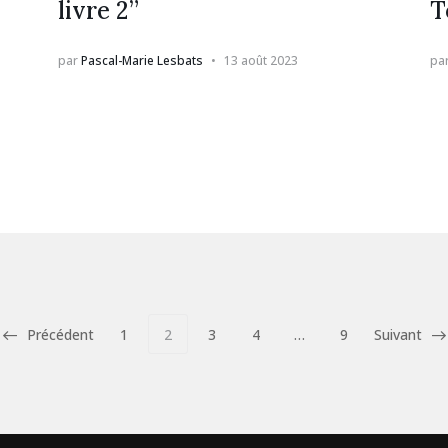
livre 2”
T
par
Pascal-Marie Lesbats
13 août 2023
pa
Précédent
1
2
3
4
…
9
Suivant