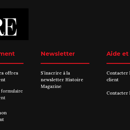
ment
Newsletter
Aide et
es offres
S’inscrire à la
Contacter 
ent
newsletter Histoire
client
Magazine
e
formulaire
Contacter 
ent
mon
nt