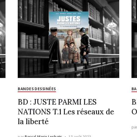
BANDES DESSINÉES
BA
BD : JUSTE PARMI LES
B
NATIONS T.1 Les réseaux de
O
la liberté
pa
par
Pascal-Marie Lesbats
13 août 2023