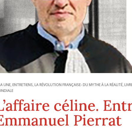
LA UNE
,
ENTRETIENS
,
LA RÉVOLUTION FRANÇAISE- DU MYTHE À LA RÉALITÉ
,
LIVR
NDIALE
L’affaire céline. En
Emmanuel Pierrat