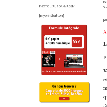
pa
PHOTO : [AUTOR-IMAGEM]
Se
[myprintbutton]
[a
A
L
P
V
e
m
q
E