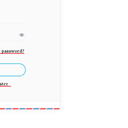
r password?
ster