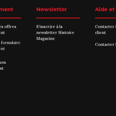
ment
Newsletter
Aide et
es offres
S’inscrire à la
Contacter 
ent
newsletter Histoire
client
Magazine
e
formulaire
Contacter 
ent
mon
nt