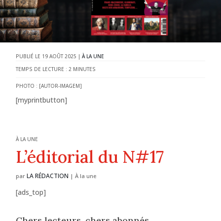
19 AOÛT 2025
|
À LA UNE
TEMPS DE LECTURE :
2
MINUTES
PHOTO : [AUTOR-IMAGEM]
[myprintbutton]
À LA UNE
L’éditorial du N#17
LA RÉDACTION
par
|
À la une
[ads_top]
Chers lecteurs, chers abonnés,