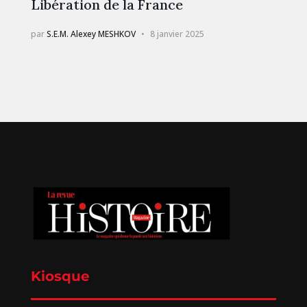
Libération de la France
par
S.E.M. Alexey MESHKOV
8 janvier 2025
Kiosque