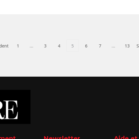
dent
1
…
3
4
5
6
7
…
13
S
ment
Newsletter
Aide et