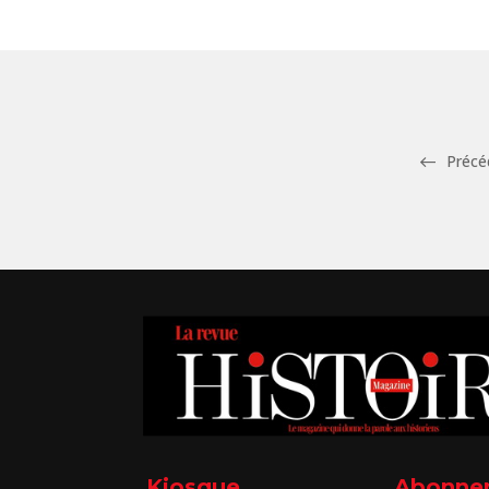
Précé
Kiosque
Abonne