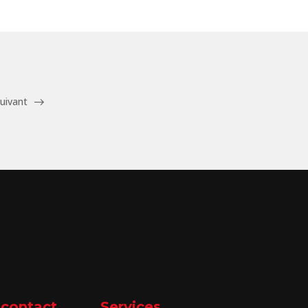
uivant
 contact
Services