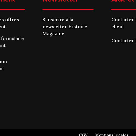
es offres
S’inscrire à la
Contacter 
ent
newsletter Histoire
client
Magazine
e
formulaire
Contacter 
ent
mon
nt
CGV
Mentions légales