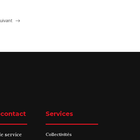
uivant
 contact
Services
le service
Collectivités