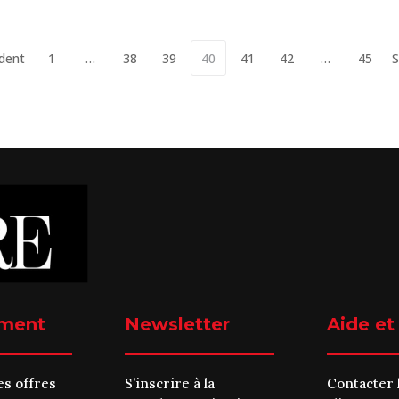
dent
1
…
38
39
40
41
42
…
45
S
ment
Newsletter
Aide et
es offres
S’inscrire à la
Contacter 