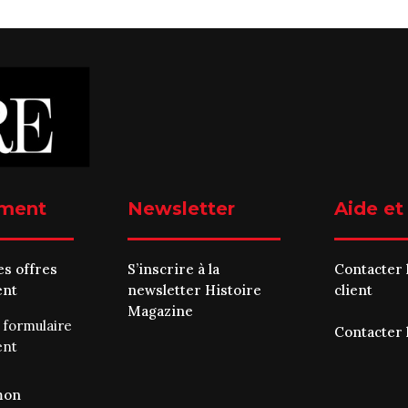
ment
Newsletter
Aide et
es offres
S’inscrire à la
Contacter 
ent
newsletter Histoire
client
Magazine
e
formulaire
Contacter 
ent
mon