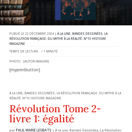
22 DÉCEMBRE 2024
|
À LA UNE
,
BANDES DESSINÉES
,
LA
RÉVOLUTION FRANÇAISE- DU MYTHE À LA RÉALITÉ
,
N°15 HISTOIRE
MAGAZINE
TEMPS DE LECTURE :
< 1
MINUTE
PHOTO : [AUTOR-IMAGEM]
[myprintbutton]
À LA UNE
,
BANDES DESSINÉES
,
LA RÉVOLUTION FRANÇAISE- DU MYTHE À LA
RÉALITÉ
,
N°15 HISTOIRE MAGAZINE
Révolution Tome 2-
livre 1: égalité
PAUL MARIE LESBATS
par
|
À la une
,
Bandes Dessinées
,
La Révolution