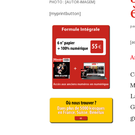
PHOTO : [AUTOR-IMAGEM]
[myprintbutton]
pa
[a
A
C
M
L
G
g