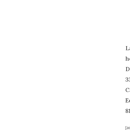
L
h
D
3
C
E
8
[a