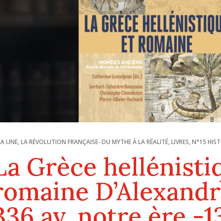
LA UNE
,
LA RÉVOLUTION FRANÇAISE- DU MYTHE À LA RÉALITÉ
,
LIVRES
,
N°15 HIS
La Grèce hellénisti
romaine D’Alexandr
336 av. notre ère -1