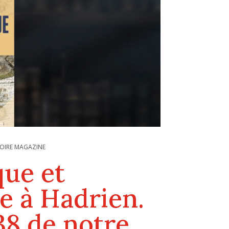
TOIRE MAGAZINE
que et
e à Hadrien.
38 de notre