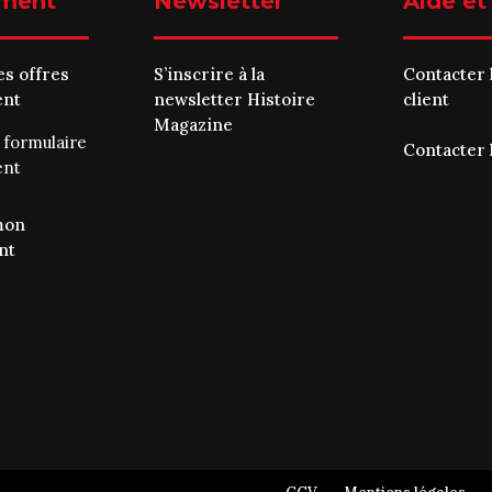
ment
Newsletter
Aide et
es offres
S’inscrire à la
Contacter 
ent
newsletter Histoire
client
Magazine
e
formulaire
Contacter 
ent
mon
nt