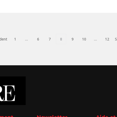
dent
1
…
6
7
8
9
10
…
12
S