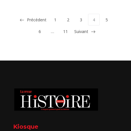
Précédent
1
2
3
4
5
6
…
11
Suivant
Kiosque